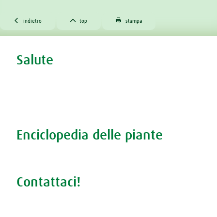



indietro
top
stampa
Tweet
Share this selection
Salute
Sistema Immunitario
Alimentazione Sana
Problemi di prostata?
Enciclopedia delle piante
Plant Encyclopedia
Contattaci!
Email: marketing@avogel.it