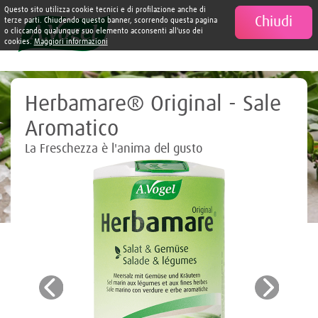
Questo sito utilizza cookie tecnici e di profilazione anche di
Chiudi

terze parti. Chiudendo questo banner, scorrendo questa pagina
o cliccando qualunque suo elemento acconsenti all'uso dei
cookies.
Maggiori informazioni
Herbamare® Original - Sale
Aromatico
La Freschezza è l'anima del gusto
Previous
Next